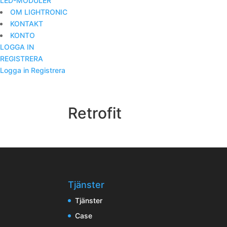
LED-MODULER
OM LIGHTRONIC
KONTAKT
KONTO
LOGGA IN
REGISTRERA
Logga in
Registrera
Retrofit
Tjänster
Tjänster
Case