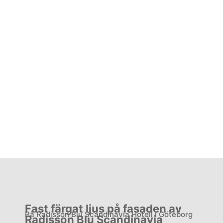
Fasadbelysning Radisson Blu
Scandinavia
Ett case från Lightronic
Fast färgat ljus på fasaden av
På Radisson Blu Scandinavia Hotell i Göteborg
Radisson Blu Scandinavia