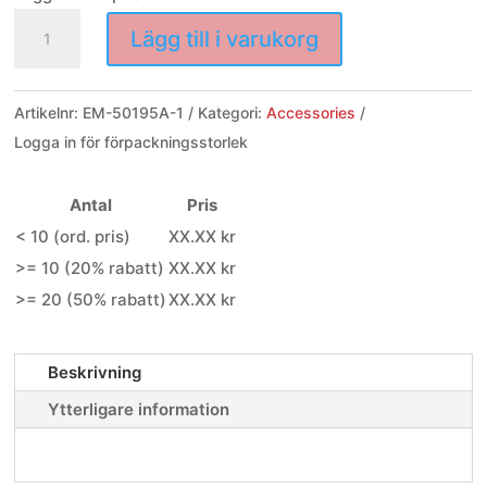
Anslutningskort
Lägg till i varukorg
Iris
och
Spektral
Artikelnr:
EM-50195A-1
Kategori:
Accessories
Mini
Logga in för förpackningsstorlek
mängd
Antal
Pris
< 10 (ord. pris)
XX.XX kr
>= 10 (20% rabatt)
XX.XX kr
>= 20 (50% rabatt)
XX.XX kr
Beskrivning
Ytterligare information