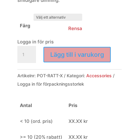
smidigare dimning.
Färg
Rensa
Logga in för pris
Ratt
Lägg till i varukorg
för
potentiometer
mängd
Artikelnr:
POT-RATT-X
Kategori:
Accessories
Logga in för förpackningsstorlek
Antal
Pris
< 10 (ord. pris)
XX.XX kr
>= 10 (20% rabatt)
XX.XX kr