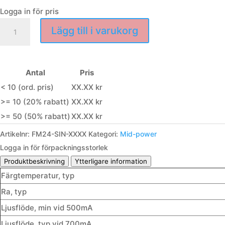
Logga in för pris
Singel
Lägg till i varukorg
mängd
Antal
Pris
< 10 (ord. pris)
XX.XX kr
>= 10 (20% rabatt)
XX.XX kr
>= 50 (50% rabatt)
XX.XX kr
Artikelnr:
FM24-SIN-XXXX
Kategori:
Mid-power
Logga in för förpackningsstorlek
Produktbeskrivning
Ytterligare information
Färgtemperatur, typ
Ra, typ
Ljusflöde, min vid 500mA
Ljusflöde, typ vid 700mA