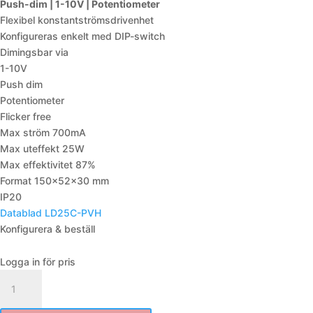
Push-dim | 1-10V | Potentiometer
Flexibel konstantströmsdrivenhet
Konfigureras enkelt med DIP-switch
Dimingsbar via
1-10V
Push dim
Potentiometer
Flicker free
Max ström 700mA
Max uteffekt 25W
Max effektivitet 87%
Format 150x52x30 mm
IP20
Datablad LD25C-PVH
Konfigurera & beställ
Logga in för pris
LD25C-
PVH
mängd