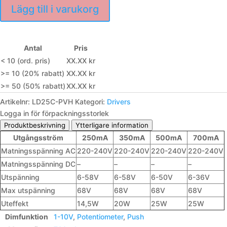
Lägg till i varukorg
Antal
Pris
< 10 (ord. pris)
XX.XX kr
>= 10 (20% rabatt)
XX.XX kr
>= 50 (50% rabatt)
XX.XX kr
Artikelnr:
LD25C-PVH
Kategori:
Drivers
Logga in för förpackningsstorlek
Produktbeskrivning
Ytterligare information
Utgångsström
250mA
350mA
500mA
700mA
Matningsspänning AC
220-240V
220-240V
220-240V
220-240V
Matningsspänning DC
–
–
–
–
Utspänning
6-58V
6-58V
6-50V
6-36V
Max utspänning
68V
68V
68V
68V
Uteffekt
14,5W
20W
25W
25W
Dimfunktion
1-10V
,
Potentiometer
,
Push