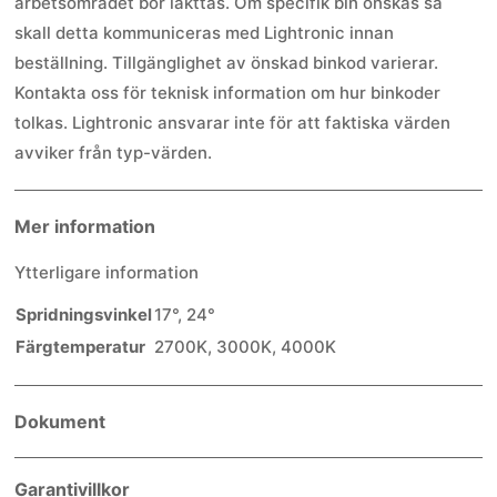
arbetsområdet bör iakttas. Om specifik bin önskas så
skall detta kommuniceras med Lightronic innan
beställning. Tillgänglighet av önskad binkod varierar.
Kontakta oss för teknisk information om hur binkoder
tolkas. Lightronic ansvarar inte för att faktiska värden
avviker från typ-värden.
Mer information
Ytterligare information
Spridningsvinkel
17°
,
24°
Färgtemperatur
2700K
,
3000K
,
4000K
Dokument
Garantivillkor